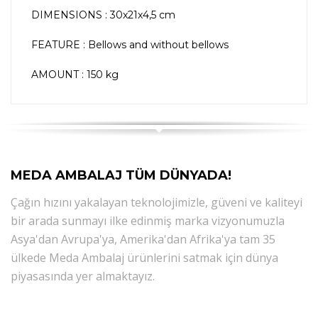
DIMENSIONS : 30x21x4,5 cm
FEATURE : Bellows and without bellows
AMOUNT : 150 kg
MEDA AMBALAJ TÜM DÜNYADA!
Çağın hızını yakalayan teknolojimizle, güveni ve kaliteyi
bir arada sunmayı ilke edinmiş marka vizyonumuzla
Asya'dan Avrupa'ya, Amerika'dan Afrika'ya tam 35
ülkede Meda Ambalaj ürünlerini satmak için dünya
piyasasında yer almaktayız.