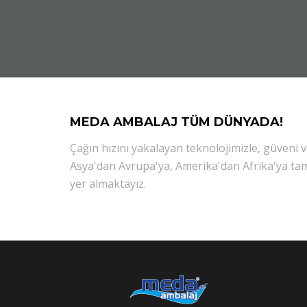
MEDA AMBALAJ TÜM DÜNYADA!
Çağın hızını yakalayan teknolojimizle, güveni 
Asya'dan Avrupa'ya, Amerika'dan Afrika'ya ta
yer almaktayız.