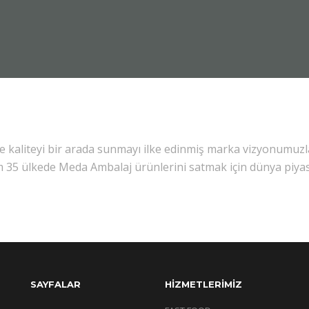
ve kaliteyi bir arada sunmayı ilke edinmiş marka vizyonumuzl
m 35 ülkede Meda Ambalaj ürünlerini satmak için dünya piya
SAYFALAR
HİZMETLERİMİZ