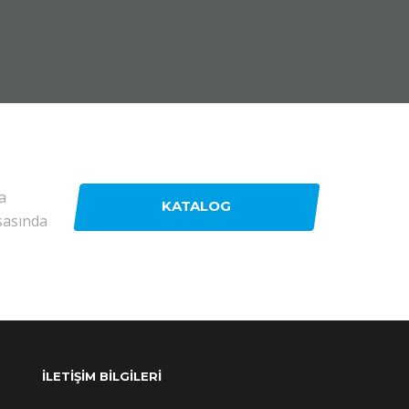
a
KATALOG
sasında
İLETİŞİM BİLGİLERİ