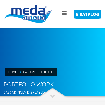
E-KATALOG
HOME
CAROUSEL PORTFOLIO
PORTFOLIO WORK
CASCADINGLY DISPLAYED