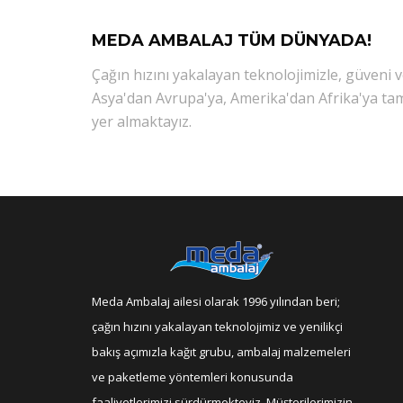
MEDA AMBALAJ TÜM DÜNYADA!
Çağın hızını yakalayan teknolojimizle, güveni 
Asya'dan Avrupa'ya, Amerika'dan Afrika'ya ta
yer almaktayız.
Meda Ambalaj ailesi olarak 1996 yılından beri;
çağın hızını yakalayan teknolojimiz ve yenilikçi
bakış açımızla kağıt grubu, ambalaj malzemeleri
ve paketleme yöntemleri konusunda
faaliyetlerimizi sürdürmekteyiz. Müşterilerimizin