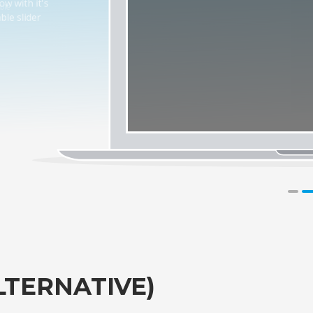
isable slider
LTERNATIVE)