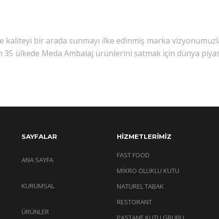
ve kaliteyi bir arada sunmayı ilke edinmiş marka vizyonumuzl
m 35 ülkede Meda Ambalaj ürünlerini satmak için dünya piya
SAYFALAR
HİZMETLERİMİZ
FAST FOOD
ANA SAYFA
MİKRO OLUKLU KUTU
KURUMSAL
NATUREL TABAK
RESTORANT
ÜRÜNLER
PASTANE KUTU GRUBU