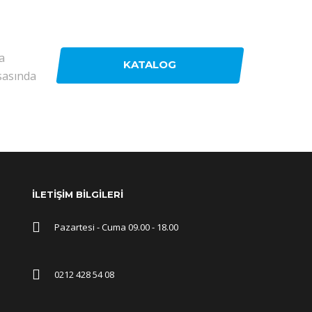
a
KATALOG
sasında
İLETİŞİM BİLGİLERİ
Pazartesi - Cuma 09.00 - 18.00
0212 428 54 08