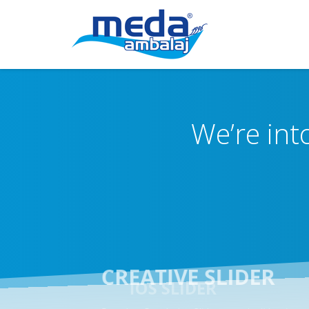
We’re int
CREATIVE SLIDER
Based on Revolution Slider, an epic slider tha