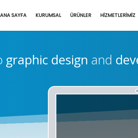
ANA SAYFA
KURUMSAL
ÜRÜNLER
HİZMETLERİMİZ
o
graphic design
and
dev
t now with it's