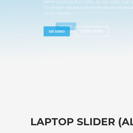
5.0 version release, is by far the most custom
on the market.
LEARN MORE
SEE DEMO
LAPTOP SLIDER (A