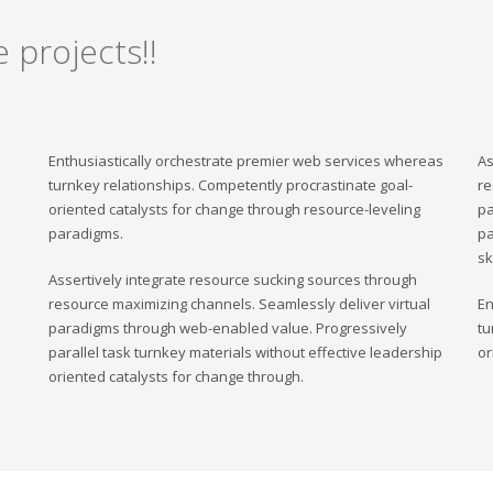
 projects!!
Enthusiastically orchestrate premier web services whereas
As
turnkey relationships. Competently procrastinate goal-
re
oriented catalysts for change through resource-leveling
pa
paradigms.
pa
sk
Assertively integrate resource sucking sources through
resource maximizing channels. Seamlessly deliver virtual
En
paradigms through web-enabled value. Progressively
tu
parallel task turnkey materials without effective leadership
or
oriented catalysts for change through.